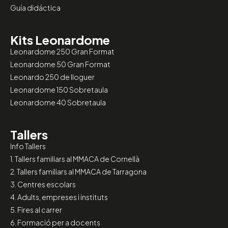
Guía didáctica
Kits Leonardome
Leonardome 250 Gran Format
Leonardome 50 Gran Format
Leonardo 250 de lloguer
Leonardome 150 Sobretaula
Leonardome 40 Sobretaula
Tallers
Info Tallers
1. Tallers familiars al MMACA de Cornellà
2. Tallers familiars al MMACA de Tarragona
3. Centres escolars
4. Adults, empreses i instituts
5. Fires al carrer
6. Formació per a docents