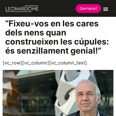
Demana'l
“Fixeu-vos en les cares
dels nens quan
construeixen les cúpules:
és senzillament genial!”
[vc_row][vc_column][vc_column_text]