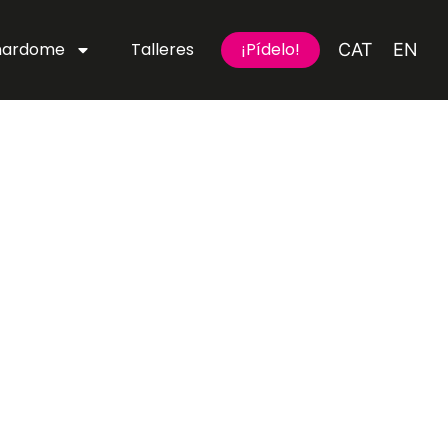
onardome
Talleres
¡Pídelo!
CAT
EN