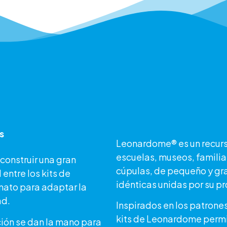
s
Leonardome® es un recurs
escuelas, museos, familia
construir una gran
cúpulas, de pequeño y gra
entre los kits de
idénticas unidas por su p
mato para adaptar la
ad.
Inspirados en los patrones
kits de Leonardome permi
ción se dan la mano para