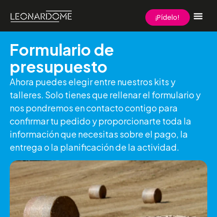
¡Pídelo!
Formulario de
presupuesto
Ahora puedes elegir entre nuestros kits y
talleres. Solo tienes que rellenar el formulario y
nos pondremos en contacto contigo para
confirmar tu pedido y proporcionarte toda la
información que necesitas sobre el pago, la
entrega o la planificación de la actividad.